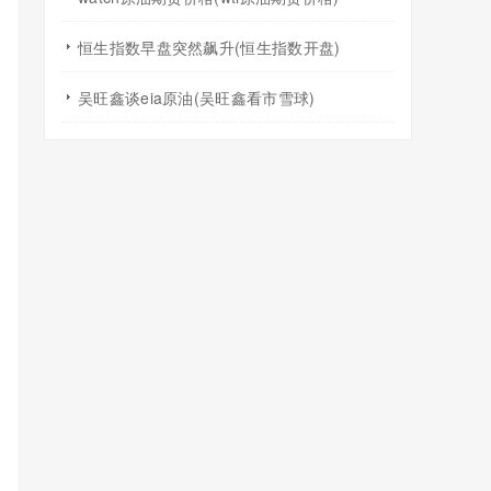
恒生指数早盘突然飙升(恒生指数开盘)
吴旺鑫谈eia原油(吴旺鑫看市雪球)