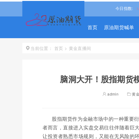
.540%↑
道琼斯
54036.9297
0.28%↑
纳斯达克
26690.6150
今日指数:
首页
原油期货喊单
首页
>
黄金直播间
当前位置：
脑洞大开！股指期货模
admin
黄
股指期货作为金融市场中的一种重要
者而言，直接进入实盘交易往往伴随着巨
让投资者熟悉市场规则，又能在无风险的