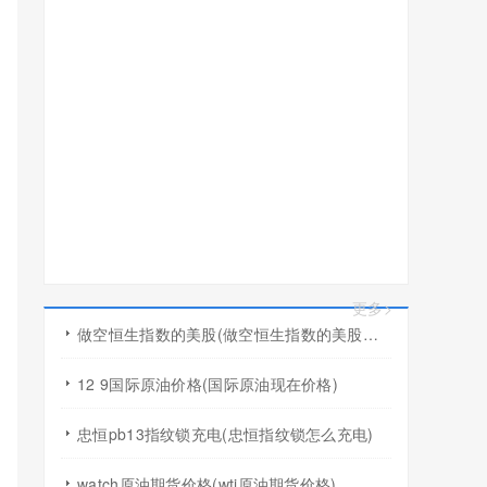
更多>
做空恒生指数的美股(做空恒生指数的美股有哪些)
12 9国际原油价格(国际原油现在价格)
忠恒pb13指纹锁充电(忠恒指纹锁怎么充电)
watch原油期货价格(wti原油期货价格)