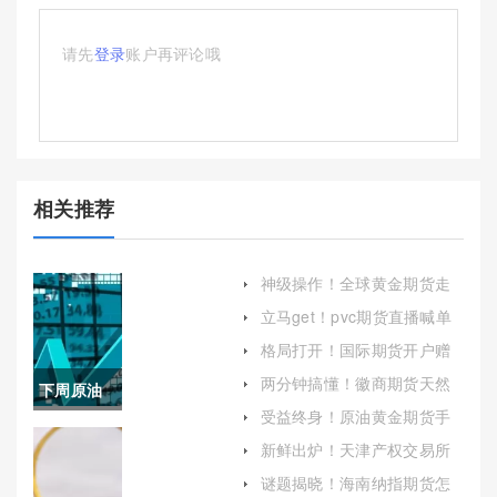
请先
登录
账户再评论哦
相关推荐
神级操作！全球黄金期货走
势分析(全球黄金期货走势分
立马get！pvc期货直播喊单
析图)
(国内期货商品期货喊单直播
格局打开！国际期货开户赠
间)
金（有助于投资者做出明智
两分钟搞懂！徽商期货天然
下周原油
的决策并避免不必要的损
气手续费（帮助投资者更好
失）
受益终身！原油黄金期货手
地理解和应对交易成本）
策略布局
续费（帮助投资者更好地理
新鲜出炉！天津产权交易所
解和应对这一成本）
(天津产权交易所福建)
(下周原油
谜题揭晓！海南纳指期货怎