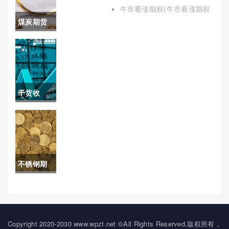
么开户（为有意参与海南纳
操作建议)
牛市看涨期权(牛市看涨期权
指期货交易的投资者提供有
风控)
煤炭期货
益的指导）
指数交易
时间(煤炭
期货指数
干货收
交易时间
藏！美黄
表)
金原油期
货喊单：
不锈钢期
市场动态
货能不能
与交易策
玩手机(期
略
货不锈钢
Copyright 2020-2030 www.wpzt.net ©All Rights Reserved.版权所有，