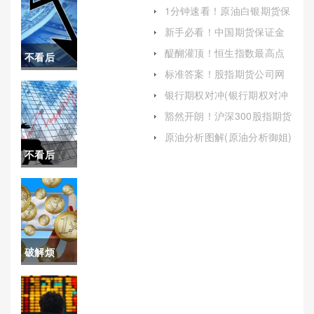
户（根据自身情况选择合适
1分钟速看！原油白银期货保
的交易量）
证金(帮助投资者更好地理解
新手必看！中国期货保证金
期货市场)
监控中心(保障期货市场安全
醍醐灌顶！恒生指数最高点
不看后
与稳定)
位(恒生指数最高点是多少)
标准答案！股指期货公司网
悔！同花
上开户（便捷高效，轻松开
银行期权对冲(银行期权对冲
启投资之旅）
什么意思)
顺期货白
豁然开朗！沪深300股指期货
手续费是多少（帮助投资者
银保证金
原油分析图解(原油分析御姐)
更好地理解和控制交易成
不看后
本）
(同花顺白
悔！内盘
银期货保
原油期货
证金是多
保证金(原
少)
破解烦
油期货保
恼！国内
证金一手
仿真交易