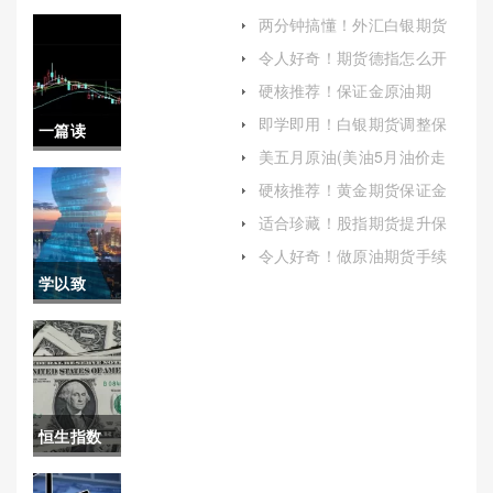
两分钟搞懂！外汇白银期货
开户（持续学习和实践是提
令人好奇！期货德指怎么开
高交易技能的关键）
户（帮助期货公司了解投资
硬核推荐！保证金原油期
者的风险偏好及承受能力）
货：定义、运作机制及市场
即学即用！白银期货调整保
一篇读
影响
证金：影响与应对策略
美五月原油(美油5月油价走
懂！徽商
势)
硬核推荐！黄金期货保证金
比例（保持对市场动态的敏
期货喊单
适合珍藏！股指期货提升保
感度）
证金（灵活调整自己的投资
直播：全
令人好奇！做原油期货手续
策略）
费(做原油期货一手多少钱)
学以致
面解析与
用！白银
指南
期货期货
公司手续
恒生指数
费（深入
昨持仓(恒
解析白银