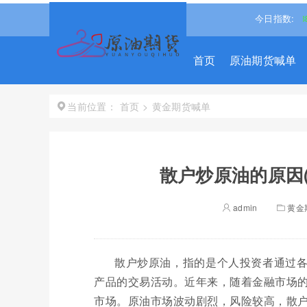
0.8%↑
恒生指数
25621.580
0.358%↑
道琼斯
今日指数:
53885.1016
首页
原油期货喊单
首页
>
黄金期货喊单
当前位置：
散户炒原油的原因
admin
黄金
散户炒原油，指的是个人投资者通过各
产品的交易活动。近年来，随着金融市场
市场。原油市场波动剧烈，风险较高，散