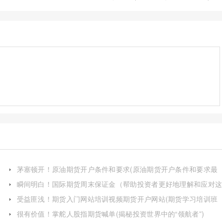
茅塞顿开！原油期货开户条件和要求(原油期货开户条件和要求最
新)
瞬间明白！国际期货周末保证金（帮助投资者更好地理解和应对
一挑战）
受益匪浅！期货入门网站培训视频期货开户网站(期货学习培训班
预约开户)
很有价值！掌舵人股指期货喊单(揭秘投资世界中的“领航者”)