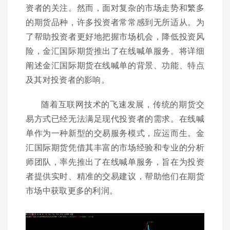
资者的关注。然而，面对复杂的市场走势和繁多
的期货品种，许多投资者常常感到无所适从。为
了帮助投资者更好地把握市场机会，降低投资风
险，金汇国际期货推出了在线喊单服务。将详细
阐述金汇国际期货在线喊单的背景、功能、特点
及其对投资者的影响。
随着互联网技术的飞速发展，传统的期货交
易方式已经无法满足现代投资者的需求。在线喊
单作为一种新型的交易服务模式，应运而生。金
汇国际期货凭借其丰富的市场经验和专业的分析
师团队，率先推出了在线喊单服务，旨在为投资
者提供实时、精准的交易建议，帮助他们在期货
市场中获取更多的利润。