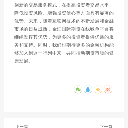
创新的交易服务模式，在提高投资者交易水平、
降低投资风险、增强投资信心等方面具有显著的
优势。未来，随着互联网技术的不断发展和金融
市场的日益成熟，金汇国际期货在线喊单平台将
继续发挥其优势，为更多的投资者提供优质的服
务和支持。同时，我们也期待更多的金融机构能
够加入到这一行列中来，共同推动期货市场的健
康发展。
上一篇
下一篇