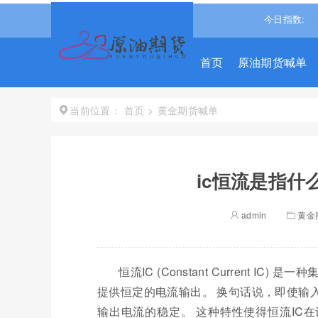
↑
沪深300
4694.4365
0.93%↑
恒生指数
25666.311
今日指数:
0.533%
首页
原油期货喊单
首页
>
黄金期货喊单
当前位置：
ic恒流是指什
admin
黄金
恒流IC (Constant Current
提供恒定的电流输出。 换句话说，即使输
输出电流的稳定。 这种特性使得恒流IC