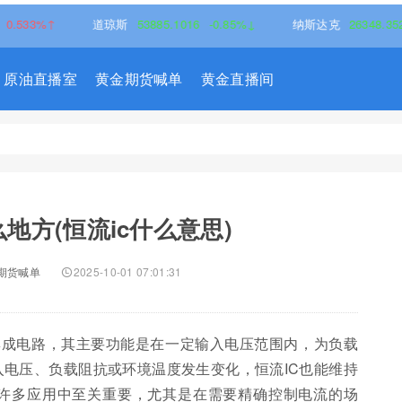
↑
道琼斯
53885.1016
-0.85%↓
纳斯达克
26348.3522
-0.0
原油直播室
黄金期货喊单
黄金直播间
么地方(恒流ic什么意思)
期货喊单
2025-10-01 07:01:31
 IC) 是一种集成电路，其主要功能是在一定输入电压范围内，为负载
入电压、负载阻抗或环境温度发生变化，恒流IC也能维持
在许多应用中至关重要，尤其是在需要精确控制电流的场