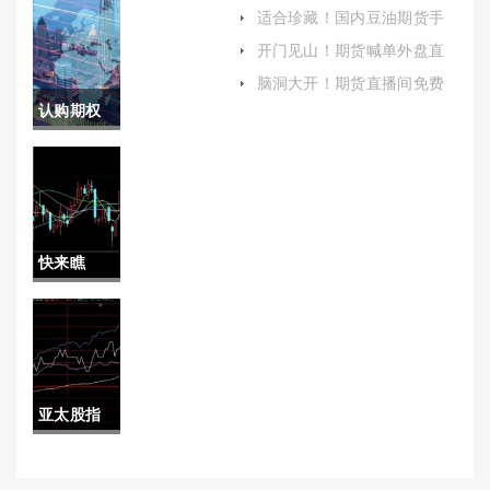
用)
适合珍藏！国内豆油期货手
续费(2022豆油期货保证金手
期货交易
开门见山！期货喊单外盘直
续费)
播间(期货看盘直播间)
所手续费
脑洞大开！期货直播间免费
喊单(期货直播间喊单)
认购期权
(沪深300
的价格(认
股指期货
购期权的
交易所手
价格怎么
续费)
快来瞧
算)
瞧！天津
期货开户
(帮助投资
亚太股指
者顺利进
期货怎么
入期货市