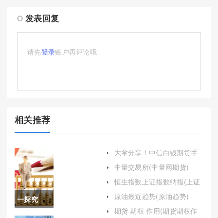
发表回复
请先
登录
账户再评论哦
相关推荐
大拿分享！中信白银期货手
续费（帮助投资者更好地理
中量交易所(中量网期货)
解和掌握白银期货交易的成
本结构）
恒生指数上证指数纳指(上证
指数恒生指数纳斯达克)
原油最近趋势(原油趋势)
一探究
期货 期权 作用(期货期权作
竟！股指