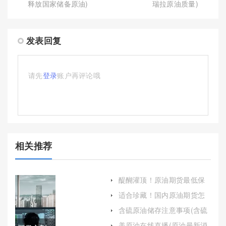
释放国家储备原油)
瑞拉原油质量)
发表回复
请先
登录
账户再评论哦
相关推荐
醍醐灌顶！原油期货最低保
证金(原油期货最低保证金是
适合珍藏！国内原油期货怎
多少)
么开户（帮助投资者顺利开
含硫原油储存注意事项(含硫
启原油期货交易之旅）
原油储存注意事项有哪些)
美原油在线直播(原油最新消