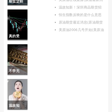
期货交割
息直播)
温故知新！深圳商品期货招
纯碱要求
喊单员(商品期货喊单群)
恒生指数反映的是什么意思
(恒生指数有什么意义)
(期货交割
原油期货最近消息(原油期货
最近消息新闻)
纯碱要求
美原油2006几号开始(美原油
2006几号开始涨价)
真的受
多少)
用！壹财
经期货喊
单(为投资
不学无
者提供全
识！国内
面的指导
期货交易
和支持)
保证金
温故知
（充分了