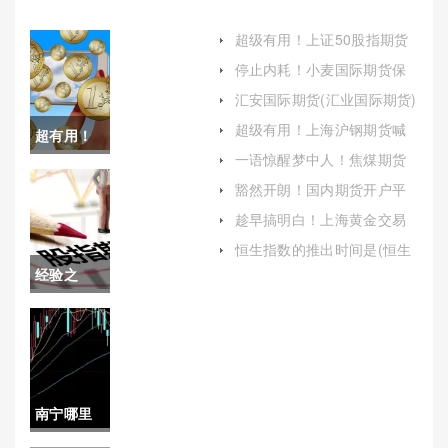
超级有用！上证50股指期货
(金融衍生品市场重要工具)
停止内耗！小麦国际期货保
证金比例(小麦国际期货价格)
汇安国际期货(汇业国际期货)
超级有用！上海沪钢期货喊
超有用！
单平台(上海期货交易平台沪
一语惊醒梦中人！焦煤期货
铜价格)
国内期货
(市场分析与投资策略)
豁然开朗！国内期货开户平
台(国内期货开户平台哪个好)
平台手续
趁早搞明白！上海黄金交易
市场（灵活调整市场策略以
费(国内期
恒生指数的推出时间是(恒生
应对外部环境的变化）
指数什么时候成立的)
经验之
货平台手
谈！稀土
续费排行)
交易所：
探索中国
南宁哪里
稀土市场