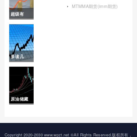
砂糖期货行情走势)
的期货公
MTMMA期货(imm期货)
超级有
司(手续费
用！原油
低的期货
跟柴油的
平台)
区别(原油
多读几
跟柴油的
遍！股指
区别是什
期货喊单
么)
哪家好(中
原油储藏
信股指期
地下(地下
货多单)
原油储存)
Copyright 2020-2030 www.wpzt.net ©All Rights Reserved.版权所有，