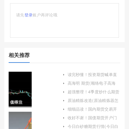
请先
登录
账户再评论哦
相关推荐
读完秒懂！投资期货喊单直
播室(国内期货喊单视频直播)
高海明 期货(顺络电子高海
明)
超强整理！4季度炒什么期货
好买(四季度炒什么行业股)
原油精炼改造(原油精炼器怎
值得注
么自动化)
细细品读！国内期货交易开
意！国内
户(帮助投资者更好地了解和
收好不谢！国债期货开户门
掌握期货交易开户的相关知
槛(国债期货开户要求)
手续费低
识)
今日白砂糖期货行情(今日白