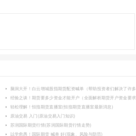
脑洞大开！白云增城股指期货配资喊单（帮助投资者们解决了许
进行股指期货交易的难题）
经验之谈！期货要多少资金才能开户（全面解析期货开户资金要
及影响因素）
轻松理解！恒指期货直播室(恒指期货直播室最新消息)
原油交易 入门(原油交易入门知识)
苏润国际期货行情(苏润国际期货行情走势)
以学愈愚！国际期货 喊单 好(现象、风险与防范)