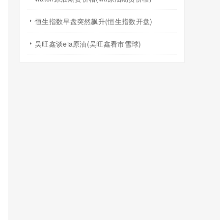
恒生指数早盘突然飙升(恒生指数开盘)
吴旺鑫谈eia原油(吴旺鑫看市雪球)