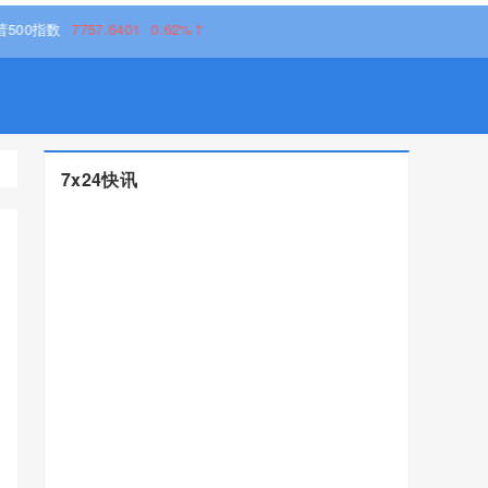
7757.6401
0.62%↑
7x24快讯