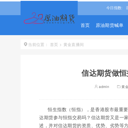
4.4365
0.93%↑
恒生指数
25668.031
0.540%↑
道琼斯
今日指数:
5403
首页
原油期货喊单
首页
>
黄金直播间
当前位置：
信达期货做恒
admin
黄
恒生指数（恒指），是香港股市最重
达期货参与恒指交易吗？信达期货又是一
述，并对信达期货的资质、优势、劣势等