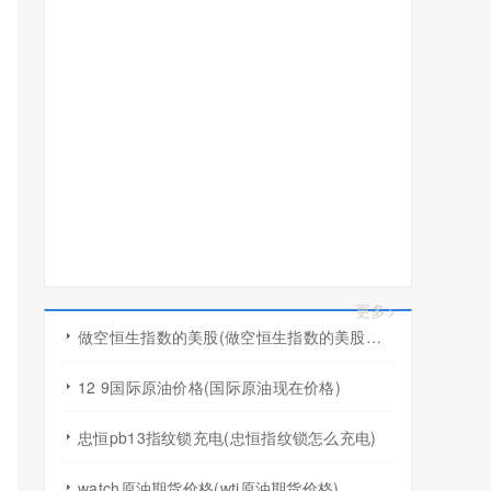
更多>
做空恒生指数的美股(做空恒生指数的美股有哪些)
12 9国际原油价格(国际原油现在价格)
忠恒pb13指纹锁充电(忠恒指纹锁怎么充电)
watch原油期货价格(wti原油期货价格)