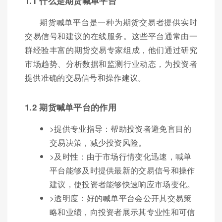
1.1 什么是期货喊单平台
期货喊单平台是一种为期货交易者提供实时
交易信号和建议的在线服务。这些平台通常由一
群经验丰富的期货交易专家组成，他们通过研究
市场趋势、分析数据和监测行业动态，为投资者
提供准确的交易信号和操作建议。
1.2 期货喊单平台的作用
>提供专业指导：帮助投资者避免盲目的
交易决策，减少投资风险。
>及时性：由于市场行情变化迅速，喊单
平台能够及时提供最新的交易信号和操作
建议，使投资者能够快速响应市场变化。
>透明度：好的喊单平台会公开其交易策
略和业绩，向投资者展示其专业性和可信