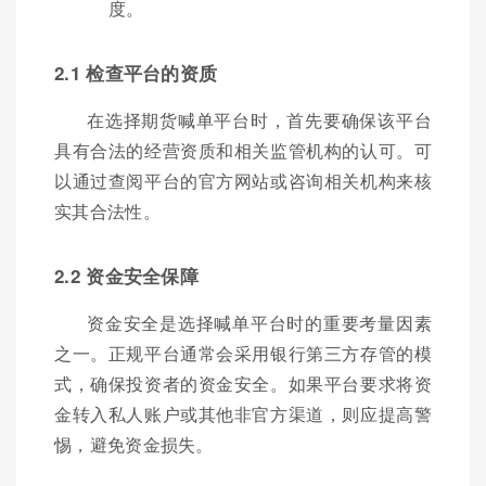
度。
2.1 检查平台的资质
在选择期货喊单平台时，首先要确保该平台
具有合法的经营资质和相关监管机构的认可。可
以通过查阅平台的官方网站或咨询相关机构来核
实其合法性。
2.2 资金安全保障
资金安全是选择喊单平台时的重要考量因素
之一。正规平台通常会采用银行第三方存管的模
式，确保投资者的资金安全。如果平台要求将资
金转入私人账户或其他非官方渠道，则应提高警
惕，避免资金损失。