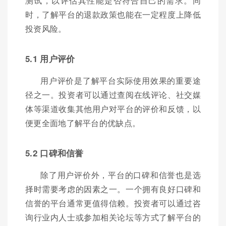
测试，以评估其性能是否符合自己的需求。同
时，了解平台的退款政策也能在一定程度上降低
投资风险。
5.1 用户评价
用户评价是了解平台实际使用效果的重要途
径之一。投资者可以通过查阅在线评论、社交媒
体等渠道收集其他用户对平台的评价和反馈，以
便更全面地了解平台的优缺点。
5.2 口碑和信誉
除了用户评价外，平台的口碑和信誉也是选
择时需要考虑的因素之一。一个拥有良好口碑和
信誉的平台通常更值得信赖。投资者可以通过咨
询行业内人士或参加相关论坛等方式了解平台的