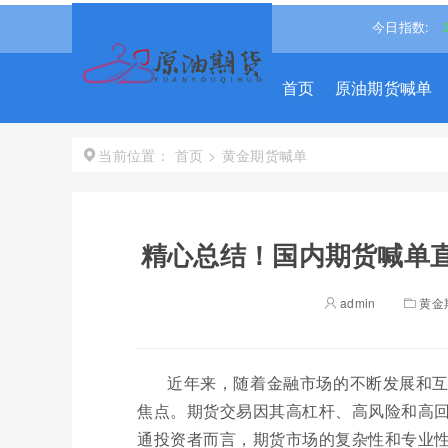
8%↓
道琼斯
53885.1016
-0.85%↓
纳斯达克
26348.3522
今日指数:
-0
首页
原油期货喊单
首页
>
黄金期货喊单
当前位置：
精心总结！国内期货喊单直
admin
黄金
近年来，随着金融市场的不断发展和
焦点。期货交易因其高杠杆、高风险和高
通投资者而言，期货市场的复杂性和专业