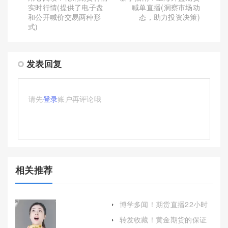
实时行情(提供了电子盘
喊单直播(洞察市场动
和公开喊价交易两种形
态，助力投资决策)
式)
发表回复
请先
登录
账户再评论哦
相关推荐
博学多闻！期货直播22小时
喊单：全天候投资指导的利
转发收藏！黄金期货的保证
与弊