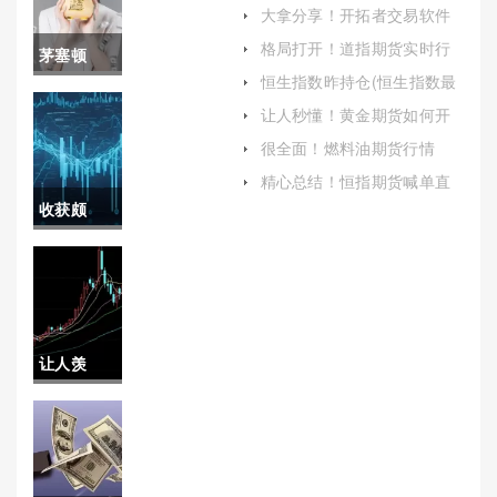
金(外盘期货黄金一手保证金
大拿分享！开拓者交易软件
多少钱)
(开拓者交易软件安装步骤)
格局打开！道指期货实时行
茅塞顿
情手续费（深入解析道指期
恒生指数昨持仓(恒生指数最
货手续费及其影响因素）
开！期货
新持仓)
让人秒懂！黄金期货如何开
户（以便及时调整交易策
手续费(投
很全面！燃料油期货行情
略）
（充分了解市场风险并采取
资者不可
精心总结！恒指期货喊单直
相应的风险管理措施）
播（实时指导与互动交流的
收获颇
忽视的成
新时代）
丰！期货
本因素)
白银保证
金(期货保
让人羡
证金一览
慕！铝期
表)
货行情实
时行情