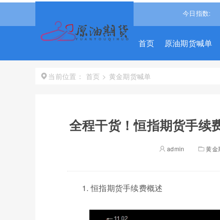
生指数
25530.279
-1.488%↓
道琼斯
53941.6719
-0.75%↓
今日指数:
纳
首页
原油期货喊单
首页
>
黄金期货喊单
当前位置：
全程干货！恒指期货手续费
admin
黄金
1. 恒指期货手续费概述