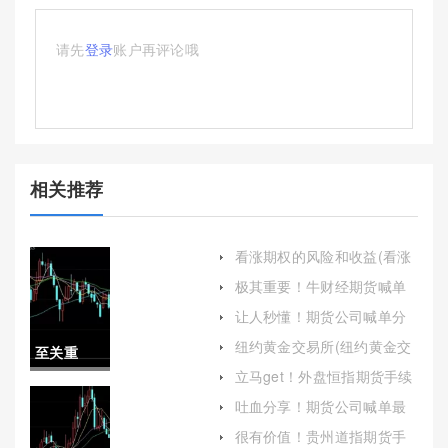
请先
登录
账户再评论哦
相关推荐
看涨期权的风险和收益(看涨
期权的风险和收益怎么算)
极其重要！牛财经期货喊单
要官方网站(帮助投资者把握
让人秒懂！期货公司喊单分
市场动向)
成(期货喊单老师犯法吗)
纽约黄金交易所(纽约黄金交
至关重
易所今日金价)
立马get！外盘恒指期货手续
要！中信
费(帮助投资者更好地掌握交
吐血分享！期货公司喊单最
易成本)
高处罚(提高警惕防范意识避
期货黄金
很有价值！贵州道指期货手
免上当受骗)