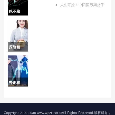
续费（帮助投资者更好地了
手续费
人生可控！中阳国际期货手
解这一重要成本构成）
续费(中阳国际期货交易平台
绝不藏
（帮助投
客服)
拙！大豆
资者更好
期货行情
地把握投
(成为投资
资机会）
探险精
者关注的
神！黄金
焦点)
期货保证
金自动(黄
奔走相
金期货的
告！贵阳
保证金突
国际期货
然提高)
开户条件
Copyright 2020-2030 www.wpzt.net ©All Rights Reserved.版权所有，