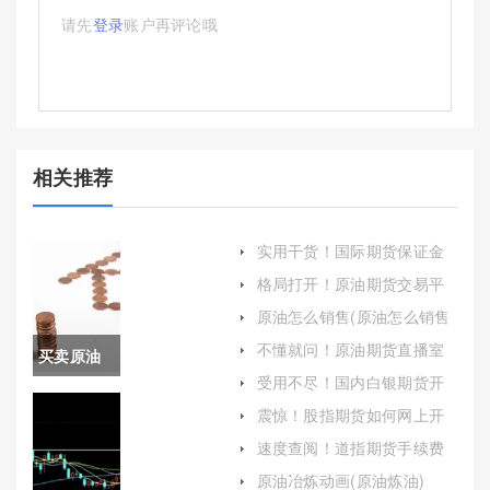
请先
登录
账户再评论哦
相关推荐
实用干货！国际期货保证金
中心（保障全球期货市场的
格局打开！原油期货交易平
安全与稳定）
台(原油期货交易平台哪家好
原油怎么销售(原油怎么销售
点)
出去)
不懂就问！原油期货直播室
买卖原油
免费喊单(实时指导与风险控
受用不尽！国内白银期货开
制)
的税(买卖
户（帮助投资者顺利开启白
震惊！股指期货如何网上开
银期货交易之旅）
户(帮助投资者轻松完成开户)
原油的税
速度查阅！道指期货手续费
(道指期货手续费是多少)
率是多少)
原油冶炼动画(原油炼油)