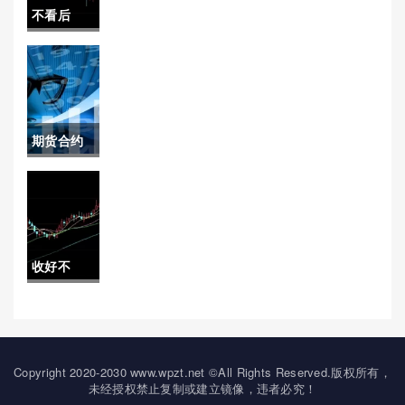
不看后
悔！美国
期指实时
行情：市
期货合约
场动态与
交割日(期
投资风向
货合约交
标
割日期有
收好不
什么规定)
谢！期货
交易时间
(为读者提
Copyright 2020-2030 www.wpzt.net ©All Rights Reserved.版权所有，
未经授权禁止复制或建立镜像，违者必究！
供一个全