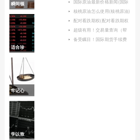
国际原油最新价格新闻(国际
瞬间顿
原油最新价格新闻最新消息)
核桃原油怎么使用(核桃原油)
悟！海通
配对看跌期权(配对看跌期权
买什么时间)
期货交易
超级有用！交易量查询（帮
助投资者做出更明智的决
软件(功能
备受瞩目！国际期货手续费
策）
最低(国际期货手续费是多少)
适合珍
全面，助
藏！恒指
力投资决
期货初始
策)
保证金(股
牢记心
指期货初
中！中辉
始保证金)
期货德指
开户（帮
学以致
助投资者