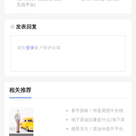
互动平台)
发表回复
请先
登录
账户再评论哦
相关推荐
新手指南！外盘期货中长线
喊单（帮助投资者提升投资
地下原油比重是什么(地下原
收益）
油比重是什么意思)
颇受关注！原油外盘开平台
(全面解析与指南)