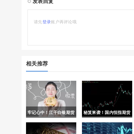
发表回复
请先
登录
账户再评论哦
相关推荐
牢记心中！江干白银期货
秘笈来袭！国内恒指期货
开户流程（帮助投资者了
开户条件（提高自身的交