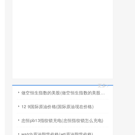
更多>
做空恒生指数的美股(做空恒生指数的美股有哪些)
12 9国际原油价格(国际原油现在价格)
忠恒pb13指纹锁充电(忠恒指纹锁怎么充电)
watch原油期货价格(wti原油期货价格)