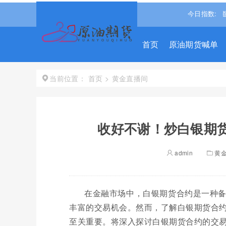
1.3098
-0.15%↓
恒生指数
25530.279
-1.488%↓
今日指数:
道琼斯
54
首页
原油期货喊单
首页
>
黄金直播间
当前位置：
收好不谢！炒白银期货
admin
黄
在金融市场中，白银期货合约是一种
丰富的交易机会。然而，了解白银期货合
至关重要。将深入探讨白银期货合约的交