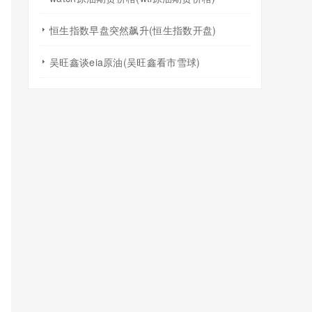
恒生指数早盘突然飙升(恒生指数开盘)
吴旺鑫谈eia原油(吴旺鑫看市雪球)