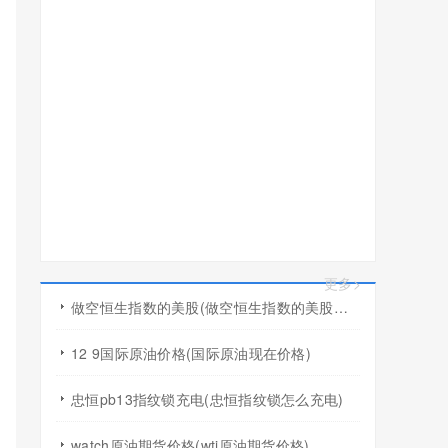
更多>
做空恒生指数的美股(做空恒生指数的美股有哪些)
12 9国际原油价格(国际原油现在价格)
忠恒pb13指纹锁充电(忠恒指纹锁怎么充电)
watch原油期货价格(wti原油期货价格)