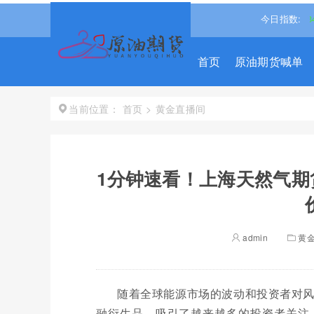
.360%↓
道琼斯
53885.1016
-0.85%↓
纳斯达克
26348.3522
今日指数:
首页
原油期货喊单
首页
>
黄金直播间
当前位置：
1分钟速看！上海天然气期
admin
黄
随着全球能源市场的波动和投资者对
融衍生品，吸引了越来越多的投资者关注