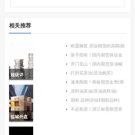
相关推荐
欧盟搁置 原油期货的原因(欧
盟搁置原油期货的原因是什
新手指南！国内期货保证金
么)
情况(国内期货保证金一览表)
开门见山！国内期货原油喊
单：精准预测与风险控制
打折买原油(原油购买)
超级详
速来围观！两板期货走势(两
细！期货
板期货走势图)
原料油原油(原油原料油)
铁矿石喊
期权 品种(2023期权品种)
单直播(专
不必焦虑！浙江标普期货直
播喊单(标普500期货开盘时
盐城外盘
业指导与
间)
期货开户
市场洞察)