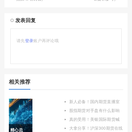
发表回复
请先
登录
账户再评论哦
相关推荐
新人必备！国内期货直播室
在线喊单(白银期货直播室在
股指期货对手盘有什么影响
线直播)
(股指期货对股市的影响有哪
真的受用！美银国际期货喊
些?)
单专家喊单（帮助投资者更
大拿分享！沪深300期货在线
精心总
好地把握市场机会）