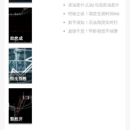
喊单（帮助投资者更好地把
原油是什么油(马混原油是什
握市场机会）
结！新趋
么油)
经验之谈！期货交易时间eia
喊单(期货交易时间24小时)
势国际期
新手须知！石油期货实时行
情报价(石油期货价格走势图)
货直播室
超级干货！甲醇期货手续费
(了解甲醇期货的手续费对于
助您成
喊单（实
投资者来说至关重要)
长！黄金
时指导与
期货手续
个性化策
费费(黄金
略）
恒生指数
期货手续
的推出时
费哪个平
间是(恒生
台最低)
指数什么
豁然开
时候成立
朗！商品