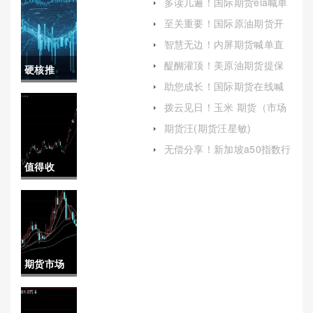
多读几遍！国际期货eia喊单
直播室(国际期货eia喊单直播
至关重要！国际原油期货开
室官网)
户平台(国际原油期货开户条
智慧无边！内屏期货喊单直
件和要求)
播间(期货喊单直播室金融直
醍醐灌顶！美原油期货提保
硬核推
播室)
证金（解析与影响）
助您成长！国际期货在线喊
荐！东兴
单22小时(国际期货24小时喊
拨云见日！玉米 期货（市场
单)
波动与投资策略解析）
国际期货
期货汪(期货汪星敏)
总部(东兴
无偿分享！新加坡a50指数行
情(中国股市风向标解析)
值得收
国际期货
藏！冠通
交易平台)
期货：历
史、发展
期货市场
与未来展
日线周线
望