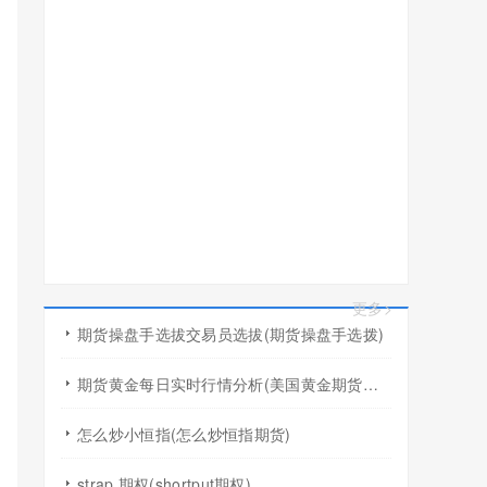
更多>
期货操盘手选拔交易员选拔(期货操盘手选拨)
期货黄金每日实时行情分析(美国黄金期货行情几点开盘)
怎么炒小恒指(怎么炒恒指期货)
strap 期权(shortput期权)