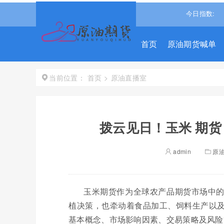
生指数
25915.820
0.243%↑
道琼斯
54349.1211
0.49%↑
今日指数:
纳
首页
原油期货喊单
首页
>
原油直播室
当前位置：
拨云见日！玉米 期
admin
原
玉米期货作为全球农产品期货市场中
植决策，也牵动着食品加工、饲料生产以
基本概念、市场影响因素、交易策略及风险