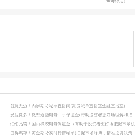
全与稳定）
智慧无边！内屏期货喊单直播间(期货喊单直播室金融直播室)
受益良多！微型道指期货一手保证金(帮助投资者更好地理解和把
握这一投资工具)
细细品读！国内橡胶期货保证金（有助于投资者更好地把握市场
会并降低投资风险）
值得惠存！黄金期货实时行情喊单(把握市场脉搏，精准投资决策)