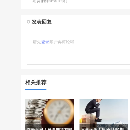
期货的保证金比例）
发表回复
请先
登录
账户再评论哦
相关推荐
拨云见日！外盘期货有喊
不学无识！原油1809期