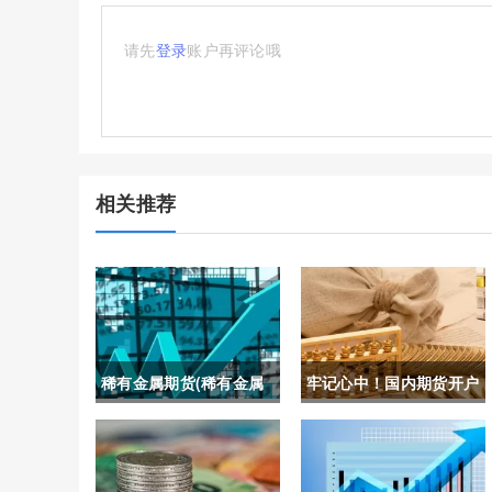
请先
登录
账户再评论哦
相关推荐
稀有金属期货(稀有金属
牢记心中！国内期货开户
期货走势图)
有风险吗吗(国内期货开
户需要多少钱)