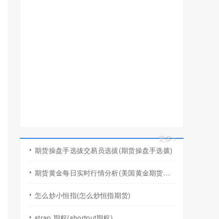
更多>
期货操盘手选拔交易员选拔(期货操盘手选拨)
期货黄金每日实时行情分析(美国黄金期货行情几点开盘)
怎么炒小恒指(怎么炒恒指期货)
strap 期权(shortput期权)