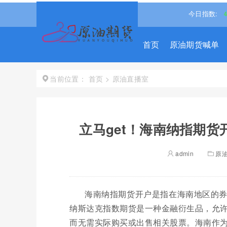
.488%↓
道琼斯
54349.1211
0.49%↑
纳斯达克
26363.4393
今日指数:
首页
原油期货喊单
首页
>
原油直播室
当前位置：
立马get！海南纳指期
admin
原
海南纳指期货开户是指在海南地区的
纳斯达克指数期货是一种金融衍生品，允
而无需实际购买或出售相关股票。海南作