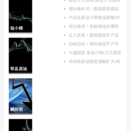
什么意思)
堪比教科书！股指期货模拟
游戏：虚拟市场中的实战演
中石化原油下周情况调整(中
练
石化原油下周情况调整最新)
学以致用！美精铜连在哪里
短小精
开户(为用户提供更加个性化
让人羡慕！股指期货开户流
的服务体验)
湛！都城
程（帮助投资者更好地理解
归纳总结！国内期货开户手
和准备开户所需的步骤）
续费(国内期货需要多少钱才
期货喊单
大越期货 富远行情(方正期货
能开户)
富远行情)
直播间(都
布伦特原油期货涨幅扩大(布
伦特原油期货涨幅扩大的原
莘县原油
城期货招
因)
(山东莘县
商代理)
炼油厂)
瞬间明
白！中国