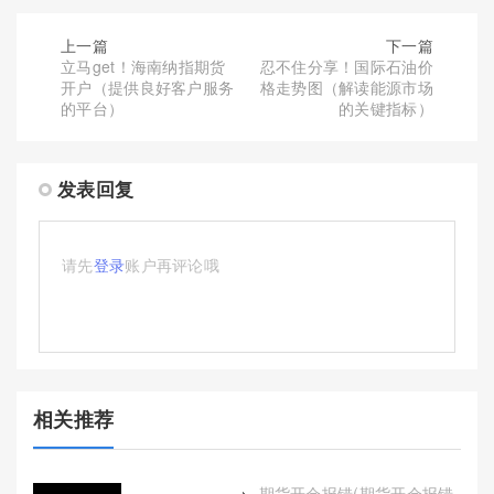
上一篇
下一篇
立马get！海南纳指期货
忍不住分享！国际石油价
开户（提供良好客户服务
格走势图（解读能源市场
的平台）
的关键指标）
发表回复
请先
登录
账户再评论哦
相关推荐
期货开仓报错(期货开仓报错