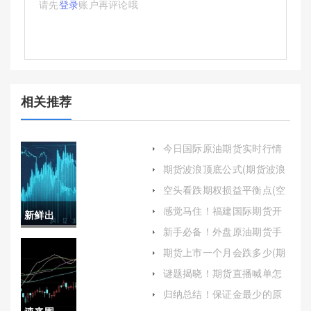
请先
登录
账户再评论哦
相关推荐
今日国际原油期货实时行情
(今日国际原油期货实时行情
期货波浪顶底公式(期货波浪
走势)
顶底公式计算)
空头看跌期权损益平衡点(空
头看跌期权损益平衡点等于
感觉马住！福建国际期货开
新鲜出
多头看跌期权损益平衡点)
户(国际期货app开户)
新手必备！外盘原油期货手
炉！白银
续费（帮助投资者更好地理
期货上市一个月会跌多少(期
解和应对这一关键问题）
货刚上市就跌)
期货在线
谜题揭晓！期货直播喊单怎
么回事(期货直播喊单的定义)
喊单（为
归纳总结！保证金最少的原
油期货（为投资者提供更多
速来围