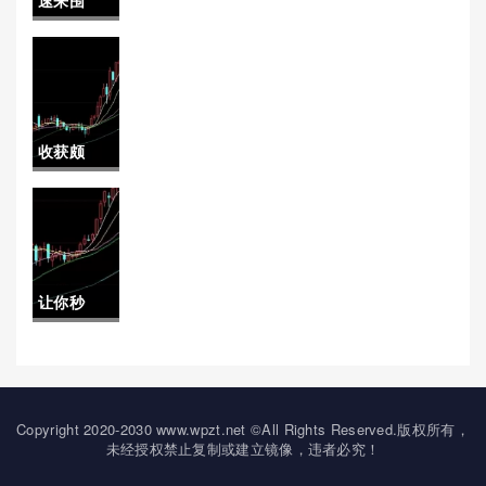
投资者提
的投资机会和挑战）
观！豆粕
供了及
期权行情
时、专业
查询(豆粕
的交易指
收获颇
期权行情
导）
丰！广东
查询最新)
国际期货
开户品牌
让你秒
(广州国际
懂！期货
期货交易
黄金24小
所)
时喊单(全
Copyright 2020-2030 www.wpzt.net ©All Rights Reserved.版权所有，
未经授权禁止复制或建立镜像，违者必究！
天候投资