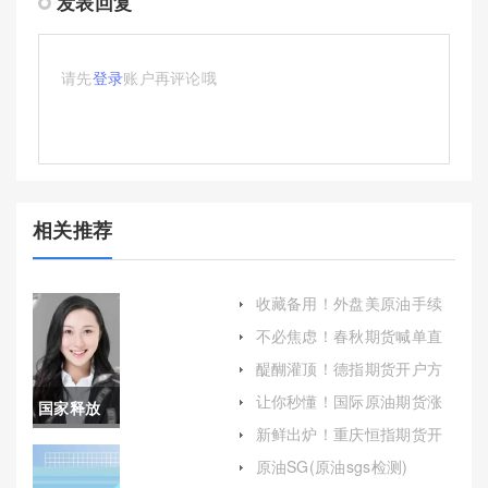
发表回复
请先
登录
账户再评论哦
相关推荐
收藏备用！外盘美原油手续
费多少钱(外盘美原油的手续
不必焦虑！春秋期货喊单直
费结构)
播室(实时行情与专业指导)
醍醐灌顶！德指期货开户方
法(什么是德指期货)
让你秒懂！国际原油期货涨
国家释放
跌历史表(国际原油期货涨跌
新鲜出炉！重庆恒指期货开
历史表图)
原油储备
户(恒指期货交易平台排名)
原油SG(原油sgs检测)