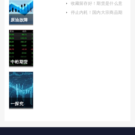
(中国释放
收藏留存好！期货是什么意
思(根据自身的风险承受能力
国家储备
停止内耗！国内大宗商品期
和投资目标)
货喊单(交易策略推荐)
原油故障
原油)
灯(油品导
致故障灯
亮怎么办)
中桁期货
交易时间
(中桁期货
交易时间
一探究
多久)
竟！24小
时国际期