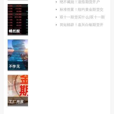
报)
绝不藏拙！道指期货开户
要！绍兴
（为投资者提供了对冲股市
标准答案！纽约黄金期货交
风险的手段）
易时间表(贵金属交易市场)
恒指期货
双十一期货买什么(双十一期
货买什么最划算)
开户(了解
简短精辟！嘉兴白银期货开
户（详细介绍嘉兴白银期货
幡然醒
流程与注
开户的相关信息）
悟！期货
意事项，
白银的保
开启投资
证金(期货
之旅)
不学无
白银保证
识！股指
金一手多
期货保证
少钱)
金提高：
工厂用原
影响、原
油(异星工