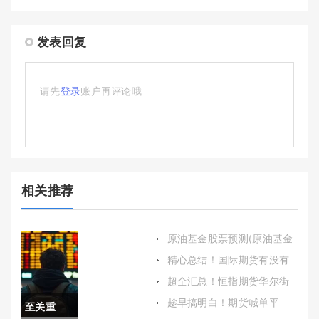
发表回复
请先
登录
账户再评论哦
相关推荐
原油基金股票预测(原油基金
股票预测分析)
精心总结！国际期货有没有
保证金(了解并掌握保证金制
超全汇总！恒指期货华尔街
度的原理和运作机制)
喊单直播室(帮助用户把握市
趁早搞明白！期货喊单平
至关重
场动态，实现更高的投资回
台：金融市场的双刃剑