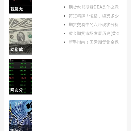
交易建议）
今天(美股期货有反弹的吗今
期货dell(期货DEA是什么意
智慧无
天最新消息)
思啊)
简短精辟！恒指手续费多少
边！汇鑫
(从构成到影响因素全面解析)
期货交易中的六种现状分析
(期货交易的三种类型)
期货油喊
黄金期货市场发展历史(黄金
期货市场发展历史简述)
单直播室
新手指南！国际期货黄金保
证金(国际期货黄金保证金交
助您成
(实时分析
多少)
长！外盘
与精准指
期货手续
导)
费（帮助
网友分
投资者更
享！天然
好地把握
气期货如
市场机会
何开户(帮
并降低交
牢记心