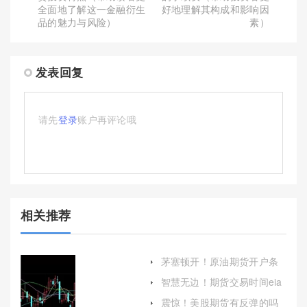
全面地了解这一金融衍生
好地理解其构成和影响因
品的魅力与风险）
素）
发表回复
请先
登录
账户再评论哦
相关推荐
茅塞顿开！原油期货开户条
件和要求(原油期货开户条件
智慧无边！期货交易时间eia
和要求最新)
喊单（向投资者提供相应的
震惊！美股期货有反弹的吗