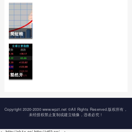
存！商品
的新趋势
期货喊单
与挑战
论坛(国内
简短精
商品期货
辟！嘉兴
喊单直播
白银期货
室)
开户（详
豁然开
细介绍嘉
朗！中国
兴白银期
煤炭期货
货开户的
行情(煤炭
Copyright 2020-2030 www.wpzt.net ©All Rights Reserved.版权所有，
相关信
未经授权禁止复制或建立镜像，违者必究！
期货市场
息）
概述)
<--http://ok1x.cc/,http://ytf2.cn/ -->