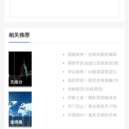
相关推荐
探险精神！合财经期货喊单
直播间(实时信号与专业指导
墨西哥原油进口延期原因(墨
的交汇点)
西哥原油进口延期原因是什
学以致用！白银期货期货公
么)
司手续费（深入解析白银期
真的受用！期货投资策略(为
无偿分
货交易成本与策略）
投资策略提供坚实的基础)
优财期货(乐财期货)
享！外盘
经验之谈！螺纹期货喊单直
播室：投资利器的全面解析
期货喊单
开门见山！黄金期货开户指
南(comex黄金期货在哪开户)
直播室：
不懂就问！逸富交易软件靠
谱吗(逸富期货交易软件下载)
值得惠
金融投资