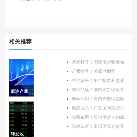
相关推荐
茅塞顿开！国际期货数据喊
单(国际期货在线喊单直播间
赶紧收着！美原油期货
22小时)
pta(美原油期货走势)
帮你躺平！恒生指数开盘涨
228%(恒生指数开盘和收盘
细细品读！国内期货保证金
原油产量
的时间)
收取标准(国际期货的保证金
即学即用！河南靠谱纳指期
和手续费高不高)
10万吨怎
货开户（为广大投资者提供
助您成长！广发国际期货手
有益的参考和帮助）
续费(广发期货手机交易软件)
么样(原油
收藏备用！股指期货合约保
证金（提高自身的风险防范
产量10万
温故知新！贵阳国际期货开
能力）
户流程(贵阳国际期货开户流
转发收