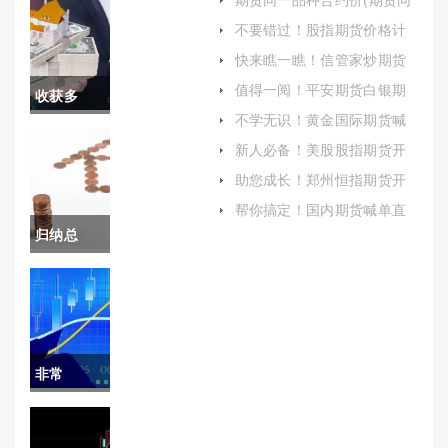
一品种合约价格不一样)
不要错过！股指期货价格计
算公式(计算公式详解)
快来瞧一瞧！信管家炒期货
安全吗(功能齐全、交易便捷)
值得一阅！平安期货白银期
收获多
货手续费(平安期货目前手续
不学无识！黄金国际期货喊
费多少)
多！同花
单：解析、风险与应对策略
新人必备！美股股指期货开
户（确保投资者能够熟悉市
顺期货白
助您成长！郑州恒指期货开
场规则和交易流程）
户平台（提供恒生指数期货
银保证金
帮你搞定！国内期货喊单直
交易服务的在线平台）
（帮助投资者做出决策）
归纳总
(同花顺白
结！外盘
银期货保
原油期货
证金是多
平台开户
少)
非常
(美原油期
nice！期
货实时行