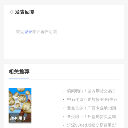
发表回复
请先
登录
账户再评论哦
相关推荐
瞬间明白！国内期货交易手
续费（及时关注相关政策变
中石化原油走势预测图(中石
化并做出相应调整）
化原油走势预测图最新)
受益良多！广西专业纳指期
货开户（帮助投资者顺利进
备受瞩目！外盘期货实盘喊
超有用！
入这一充满机遇的市场）
单(成功策略和注意事项)
沪深300etf期权交易费用(沪