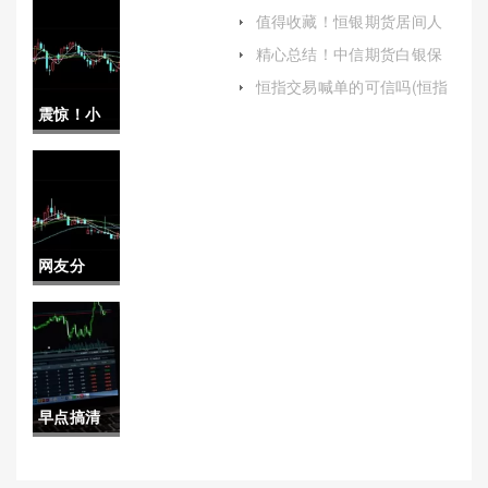
国内期货
深300etf期权交易门槛)
值得收藏！恒银期货居间人
喊单(非法行为与风险防范)
平台手续
精心总结！中信期货白银保
证金(中信期货怎么申请降低
费(国内期
恒指交易喊单的可信吗(恒指
保证金)
在线喊单)
震惊！小
货平台手
德指期货
续费排行)
保证金
（更适合
网友分
个人投资
享！国内
者和小型
期货螺纹
机构参
喊单直播
与）
早点搞清
(把握市场
楚！股指
脉搏，助