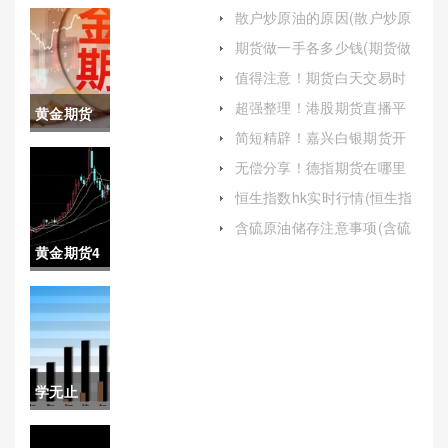
散户炒原油的原因(散户炒原
油的原因是什么)
期货做一手各多少钱(期货做
一手需要多少钱)
值得注意！期货白天交易时
间(制定交易策略)
超强整理！港股期货直播平
黄金期货
台排名前十(港股期货直播平
简短精辟！嘉兴白银期货开
台排名前十名)
设置止损
户（详细介绍嘉兴白银期货
无偿分享！德指期货在哪里
开户的相关信息）
开户（帮助投资者更好地参
时间(黄金
恒生指数hk实时行情(恒生指
与这一国际期货品种的投
数实时行情02083)
资）
期货设置
含硫原油储存注意事项(含硫
原油储存注意事项有哪些)
黄金期货4
止损时间
小时交易
是多久)
周期(黄金
期货4小时
学无止
交易周期
境！人民
是多久)