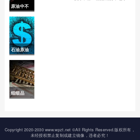
与监管
续费(恒指期货手续费多少一
原油中不
期货账户
手)
含(原油中
休眠)
不含有)
石油原油
过程(石油
原油过程
分析)
细细品
读！国内
期货交易
开户(帮助
Copyright 2020-2030 www.wpzt.net ©All Rights Reserved.版权所有，
未经授权禁止复制或建立镜像，违者必究！