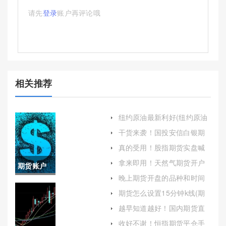
请先
登录
账户再评论哦
相关推荐
纽约原油最新利好(纽约原油
最新利好消息)
干货来袭！国投安信白银期
货保证金(国投安信期货app
真的受用！股指期货实盘喊
下载)
单：投资新视角与实战指南
拿来即用！天然气期货开户
期货账户
条件（帮助有意涉足此领域
晚上期货开盘的品种和时间
的投资者做好准备）
如何避免
(晚上期货开盘吗)
期货怎么设置15分钟k线(期
货15分钟k线稳定盈利)
休眠提醒
越早知道越好！国内期货直
播间在线喊单：现象、影响
(如何防止
收好不谢！恒指期货平仓手