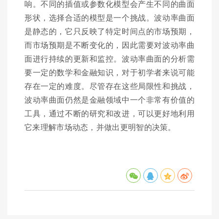
响。不同的插值或参数化模型会产生不同的曲面
形状，选择合适的模型是一个挑战。波动率曲面
是静态的，它只反映了特定时间点的市场预期，
而市场预期是不断变化的，因此需要对波动率曲
面进行持续的更新和监控。波动率曲面的分析需
要一定的数学和金融知识，对于初学者来说可能
存在一定的难度。尽管存在这些局限性和挑战，
波动率曲面仍然是金融领域中一个非常有价值的
工具，通过不断的研究和改进，可以更好地利用
它来理解市场动态，并做出更明智的决策。