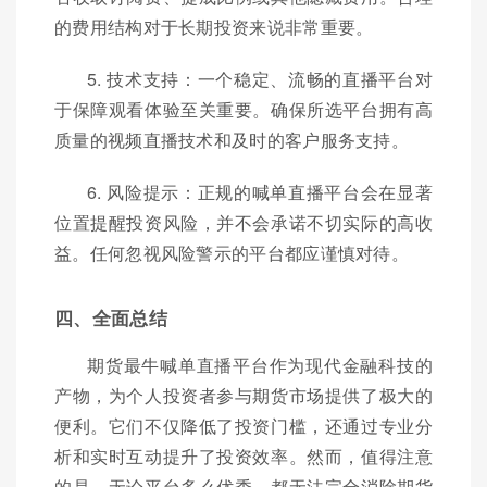
的费用结构对于长期投资来说非常重要。
5. 技术支持：一个稳定、流畅的直播平台对
于保障观看体验至关重要。确保所选平台拥有高
质量的视频直播技术和及时的客户服务支持。
6. 风险提示：正规的喊单直播平台会在显著
位置提醒投资风险，并不会承诺不切实际的高收
益。任何忽视风险警示的平台都应谨慎对待。
四、全面总结
期货最牛喊单直播平台作为现代金融科技的
产物，为个人投资者参与期货市场提供了极大的
便利。它们不仅降低了投资门槛，还通过专业分
析和实时互动提升了投资效率。然而，值得注意
的是，无论平台多么优秀，都无法完全消除期货