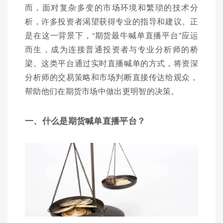
而，面对复杂多变的市场环境和繁琐的技术分
析，许多投资者渴望获得专业的指导和建议。正
是在这一背景下，“期货最牛喊单直播平台”应运
而生，成为连接普通投资者与专业分析师的桥
梁。这类平台通过实时直播喊单的方式，将资深
分析师的交易策略和市场判断直接传达给观众，
帮助他们在期货市场中做出更明智的决策。
一、什么是期货喊单直播平台？