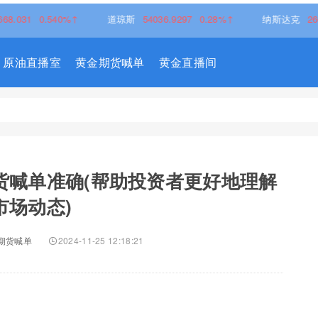
0.540%↑
道琼斯
54036.9297
0.28%↑
纳斯达克
26690.6150
原油直播室
黄金期货喊单
黄金直播间
货喊单准确(帮助投资者更好地理解
市场动态)
期货喊单
2024-11-25 12:18:21