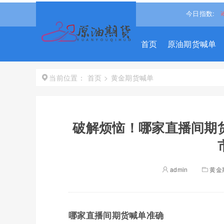
1.38%↑
沪深300
4694.4365
0.93%↑
恒生指数
今日指数:
25668.031
首页
原油期货喊单
首页
>
黄金期货喊单
当前位置：
破解烦恼！哪家直播间期
admin
黄金
哪家直播间期货喊单准确