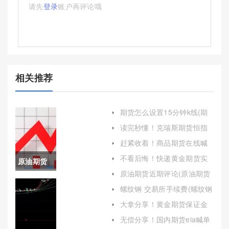
请先
登录
账户再评论哦
相关推荐
期货怎么设置15分钟k线(期
货15分钟k线稳定盈利)
读完秒懂！克瑞斯期货恒指
保证金（帮助投资者更好地
赶紧收着！商品期货在线喊
理解和运用这一制度）
单平台(国内期货喊单平台)
不看后悔！快递黄金期货实
原油期货
时行情(黄金价格快递查询)
原油期货近期评论(原油期货
波动一点
近期评论数据)
螺纹钢 交易所手续费(螺纹钢
交易所手续费多少钱一手)
(原油期货
大拿分享！黄金期货保证金
降低：市场影响与投资者策
波动一个
无偿分享！国内期货eia喊单
略调整
(为投资者提供了宝贵的市场