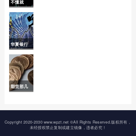
不懂就
点多少钱)
信息和交易指导)
问！逸富
交易软件
靠谱吗(逸
华夏银行
富期货交
黄金期货
易软件下
au2012(华
载)
夏银行黄
期货那几
金价格今
个品种保
天多少一
证金最少
克)
(期货那几
Copyright 2020-2030 www.wpzt.net ©All Rights Reserved.版权所有，
未经授权禁止复制或建立镜像，违者必究！
个品种保