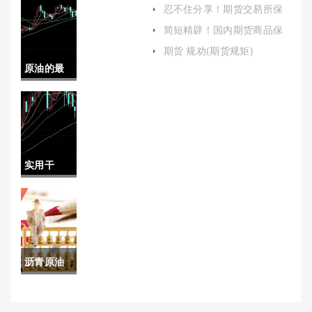
货连续实时行情)
忍不住分享！期货交易所保
证金：金融衍生品市场的重
恒指期货
简短精辟！国内期货商品保
要基石
证金(国内期货商品保证金多
开户（帮
期货 规劝(期货规矩)
少)
原油的最
助投资者
终产物是
顺利开启
什么(原油
财富之
的最终产
路）
实用干
物是什么
货！黄金
物质)
喊单间(市
场动态解
沥青原油
读)
最高温度