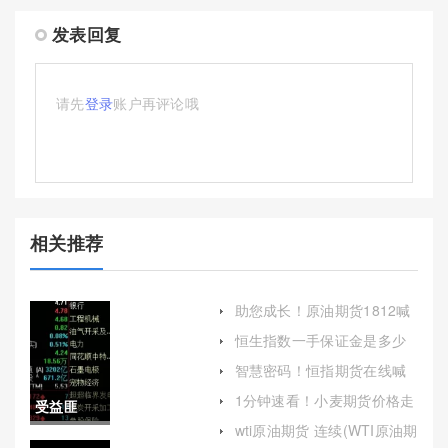
发表回复
请先
登录
账户再评论哦
相关推荐
助您成长！原油期货1812喊
单(深入分析与策略建议)
恒生指数一手保证金是多少
(一手恒生指数需要多少保证
智慧密码！恒指期货在线喊
金)
单严明(帮助投资者更好地把
1分钟速看！小麦期货价格走
受益匪
握市场机会)
势分析（详细阐述小麦期货
wti原油期货 连续(WTI原油期
价格的走势分析）
浅！常州