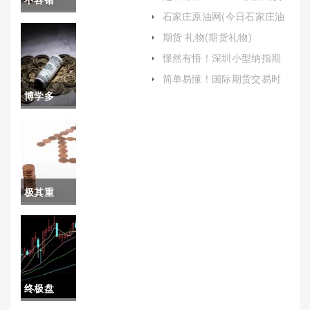
(金融衍生品市场重要工具)
石家庄原油网(今日石家庄油
过！石油
价)
期货 礼物(期货礼物)
期货交易
憬然有悟！深圳小型纳指期
货开户（帮助投资者更好地
喊单员资
简单易懂！国际期货交易时
了解和参与这一市场）
间(根据自身的作息时间和市
博学多
格(石油期
场活跃度来调整交易策略)
闻！纳指
货怎么交
期货直播
易盈利原
喊单（帮
理)
极其重
助投资者
要！期货
在复杂多
沪锌手续
变的市场
费(期货沪
环境中做
终极盘
锌手续费
出更加明