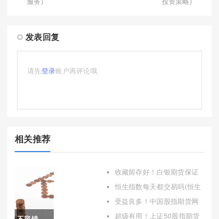
服务)
投资策略)
发表回复
请先
登录
账户再评论哦
相关推荐
收藏留存好！白银期货保证
金（根据市场情况进行调
恒生指数每天都交易吗(恒生
整）
指数每天交易时间)
受益良多！中国股指期货网
(中国证券期货网)
超级有用！上证50股指期货
不容错