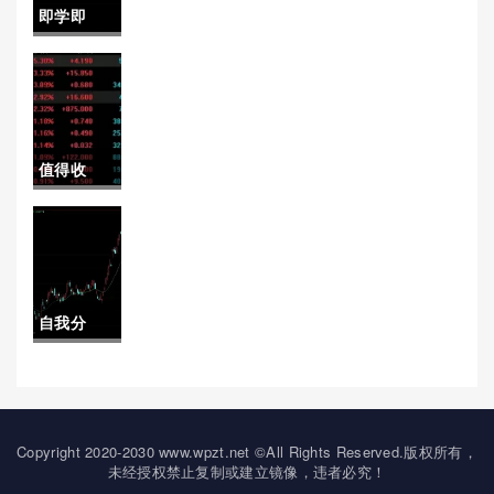
ny(布伦特原油与nymex原
即学即
喊单违法
油)
用！一手
吗)
股指期货
多少保证
值得收
金（帮助
藏！期货
投资者更
买卖黄金
好地理解
手续费
和运用这
自我分
（为投资
一金融工
析！金汇
者提供全
具）
国际期货
面而实用
在线喊单
Copyright 2020-2030 www.wpzt.net ©All Rights Reserved.版权所有，
的参考）
未经授权禁止复制或建立镜像，违者必究！
（专业指