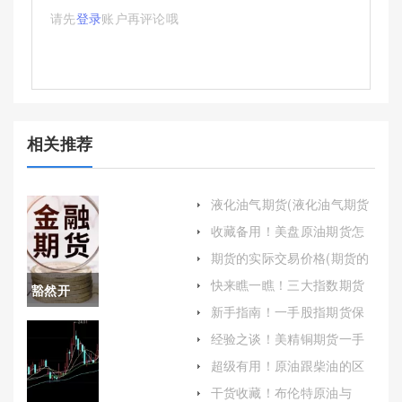
请先
登录
账户再评论哦
相关推荐
液化油气期货(液化油气期货
行情走势)
收藏备用！美盘原油期货怎
么开户（帮助投资者顺利完
期货的实际交易价格(期货的
成开户并开始交易）
实际交易价格怎么算)
快来瞧一瞧！三大指数期货
豁然开
黄金涨停(黄金涨停指标)
新手指南！一手股指期货保
朗！正规
证金（持续学习和关注市场
经验之谈！美精铜期货一手
动态是保持竞争力的关键）
多少钱(美精铜期货行情)
期货公司
超级有用！原油跟柴油的区
别(原油跟柴油的区别是什么)
喊单(期货
干货收藏！布伦特原油与