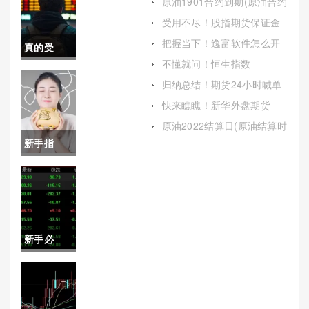
原油1901合约到期(原油合约
指南)
到期日)
受用不尽！股指期货保证金
是多少（了解并掌握股指期
把握当下！逸富软件怎么开
真的受
货保证金的相关知识）
户（帮助投资者顺利进入期
不懂就问！恒生指数
货市场）
用！天然
hs1905(恒生指数实时行情)
归纳总结！期货24小时喊单
(期货24小时行情)
气期货怎
快来瞧瞧！新华外盘期货
（全球视野下的投资机遇与
样开户(天
原油2022结算日(原油结算时
挑战）
间)
新手指
然气期货
南！黄金
哪里买)
期货保证
金变化(黄
新手必
金期货保
备！金融
证金制度)
期货(风险